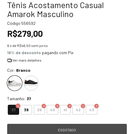
Tênis Acostamento Casual
Amarok Masculino
Código
556592
R$279,00
6
x de
R$46,50
sem juros
16% de desconto
pagando com Pix
Ver mais detalhes
Cor:
Branco
Tamanho:
37
37
38
39
40
41
42
43