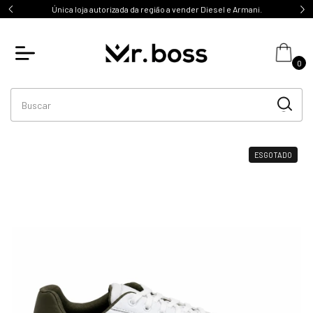
 a vender Diesel e Armani.
10% de desconto no PIX
0
ESGOTADO