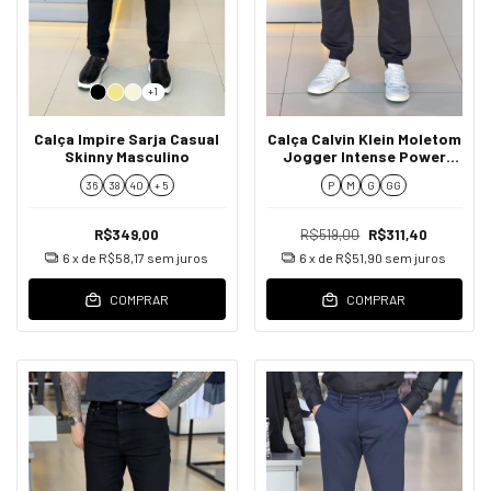
+1
Calça Impire Sarja Casual
Calça Calvin Klein Moletom
Skinny Masculino
Jogger Intense Power
Masculino
36
38
40
+ 5
P
M
G
GG
R$349,00
R$519,00
R$311,40
6
x de
R$58,17
sem juros
6
x de
R$51,90
sem juros
COMPRAR
COMPRAR