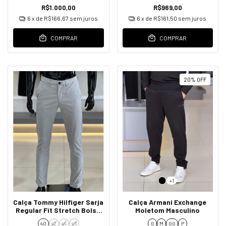
R$1.000,00
R$969,00
6
x de
R$166,67
sem juros
6
x de
R$161,50
sem juros
COMPRAR
COMPRAR
20
%
OFF
+1
Calça Tommy Hilfiger Sarja
Calça Armani Exchange
Regular Fit Stretch Bolso
Moletom Masculino
Faca Masculino Cinza
40
42
44
46
G
M
GG
P