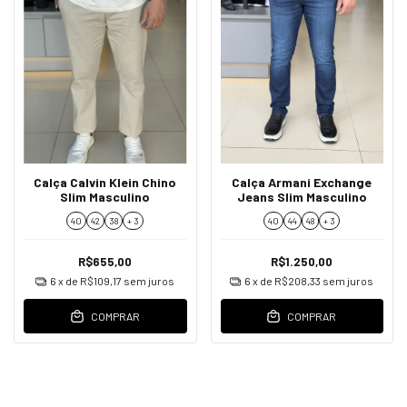
Calça Calvin Klein Chino
Calça Armani Exchange
Slim Masculino
Jeans Slim Masculino
40
42
38
+ 3
40
44
48
+ 3
R$655,00
R$1.250,00
6
x de
R$109,17
sem juros
6
x de
R$208,33
sem juros
COMPRAR
COMPRAR