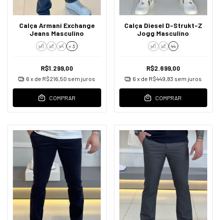
Calça Armani Exchange
Calça Diesel D-Strukt-Z
Jeans Masculino
Jogg Masculino
40
42
44
+ 3
40
42
44
R$1.299,00
R$2.699,00
6
x de
R$216,50
sem juros
6
x de
R$449,83
sem juros
COMPRAR
COMPRAR