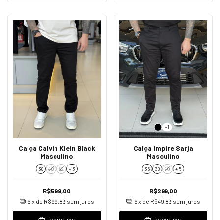
+1
Calça Calvin Klein Black
Calça Impire Sarja
Masculino
Masculino
38
40
42
+ 3
36
38
40
+ 5
R$599,00
R$299,00
6
x de
R$99,83
sem juros
6
x de
R$49,83
sem juros