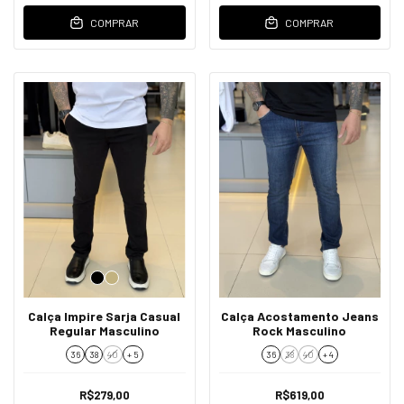
COMPRAR
COMPRAR
Calça Impire Sarja Casual
Calça Acostamento Jeans
Regular Masculino
Rock Masculino
36
38
40
+ 5
36
38
40
+ 4
R$279,00
R$619,00