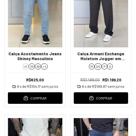
Calça Acostamento Jeans
Calça Armani Exchange
Skinny Masculinio
Moletom Jogger em
Tecido Tecnológico
48
36
38
+ 4
M
GG
P
G
Masculino
R$625,00
R$1.499,00
R$1.199,20
6
x de
R$104,17
sem juros
6
x de
R$199,87
sem juros
COMPRAR
COMPRAR