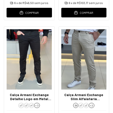
6
x de
R$46,50
sem juros
6
x de
R$103,17
sem juros
COMPRAR
COMPRAR
Calça Armani Exchange
Calça Armani Exchange
Detalhe Logo em Metal
Slim Alfaiataria
Masculino
8NZP45ZN1RZ Bege
40
42
44
+ 3
38
40
42
+ 2
Masculino Bege