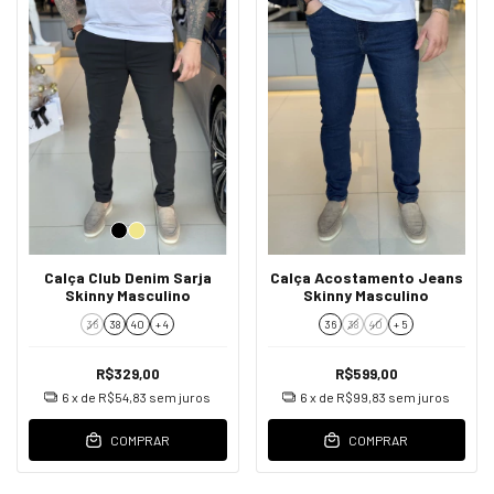
Calça Club Denim Sarja
Calça Acostamento Jeans
Skinny Masculino
Skinny Masculino
36
38
40
+ 4
36
38
40
+ 5
R$329,00
R$599,00
6
x de
R$54,83
sem juros
6
x de
R$99,83
sem juros
COMPRAR
COMPRAR