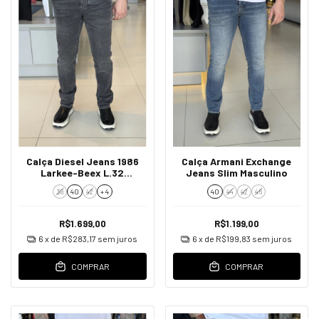
Calça Diesel Jeans 1986
Calça Armani Exchange
Larkee-Beex L.32
Jeans Slim Masculino
Pantaloni Masculino
38
40
42
+ 4
40
44
42
46
R$1.699,00
R$1.199,00
6
x de
R$283,17
sem juros
6
x de
R$199,83
sem juros
COMPRAR
COMPRAR