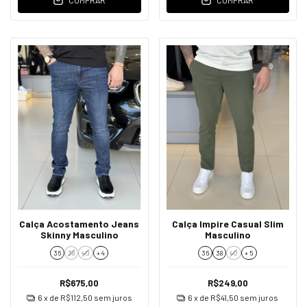
COMPRAR
COMPRAR
Calça Acostamento Jeans
Calça Impire Casual Slim
Skinny Masculino
Masculino
36
38
40
+ 4
36
38
40
+ 5
R$675,00
R$249,00
6
x de
R$112,50
sem juros
6
x de
R$41,50
sem juros