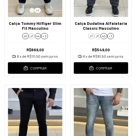
+1
Calça Tommy Hilfiger Slim
Calça Dudalina Alfaiataria
Fit Masculino
Classic Masculino
40
42
44
+ 3
36
38
40
+ 7
R$669,00
R$549,00
6
x de
R$111,50
sem juros
6
x de
R$91,50
sem juros
COMPRAR
COMPRAR