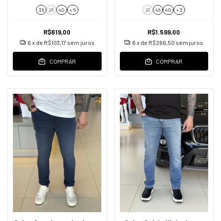
Masculino
36
38
40
+ 5
39
46
40
+ 3
R$619,00
R$1.599,00
6
x de
R$103,17
sem juros
6
x de
R$266,50
sem juros
COMPRAR
COMPRAR