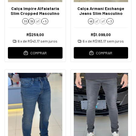
Calça Impire Alfaiataria
Calça Armani Exchange
Slim Cropped Masculino
Jeans Slim Masculino
36
38
40
+ 5
48
42
40
+ 3
R$259,00
R$1.099,00
6
x de
R$43,17
sem juros
6
x de
R$183,17
sem juros
COMPRAR
COMPRAR