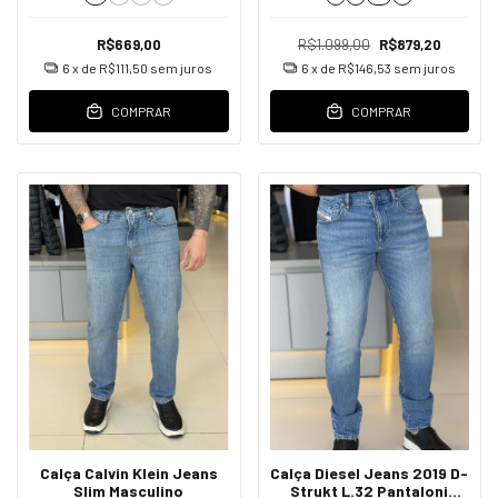
R$669,00
R$1.099,00
R$879,20
6
x de
R$111,50
sem juros
6
x de
R$146,53
sem juros
COMPRAR
COMPRAR
Calça Calvin Klein Jeans
Calça Diesel Jeans 2019 D-
Slim Masculino
Strukt L.32 Pantaloni