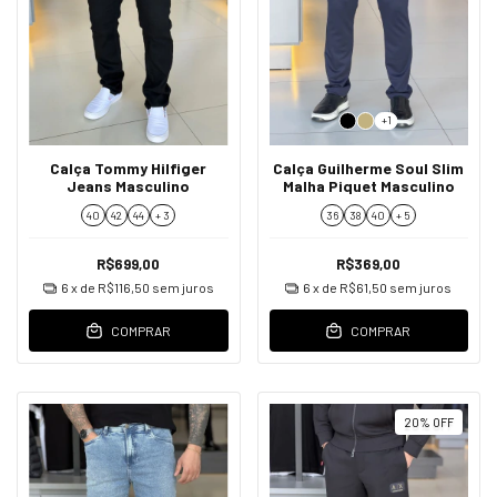
+1
Calça Tommy Hilfiger
Calça Guilherme Soul Slim
Jeans Masculino
Malha Piquet Masculino
40
42
44
+ 3
36
38
40
+ 5
R$699,00
R$369,00
6
x de
R$116,50
sem juros
6
x de
R$61,50
sem juros
COMPRAR
COMPRAR
20
%
OFF