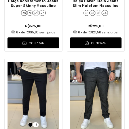
Calça Acostamento Jeans
Calça Calvin Klein Jeans
Super Skinny Masculino
Slim Moletom Masculino
36
38
40
+ 3
36
38
40
+ 4
R$575,00
R$729,00
6
x de
R$95,83
sem juros
6
x de
R$121,50
sem juros
COMPRAR
COMPRAR
+1