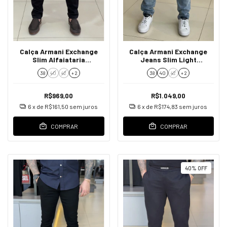
Calça Armani Exchange
Calça Armani Exchange
Slim Alfaiataria
Jeans Slim Light
8NZP45ZN1RZ Black
Masculino Azul Claro
38
40
42
+ 2
38
40
42
+ 2
Masculino Preto
R$969,00
R$1.049,00
6
x de
R$161,50
sem juros
6
x de
R$174,83
sem juros
COMPRAR
COMPRAR
40
%
OFF