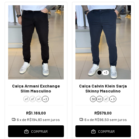
+3
Calça Armani Exchange
Calça Calvin Klein Sarja
Slim Masculino
Skinny Masculino
46
42
44
+ 2
38
40
42
+ 3
R$1.169,00
R$579,00
6
x de
R$194,83
sem juros
6
x de
R$96,50
sem juros
COMPRAR
COMPRAR