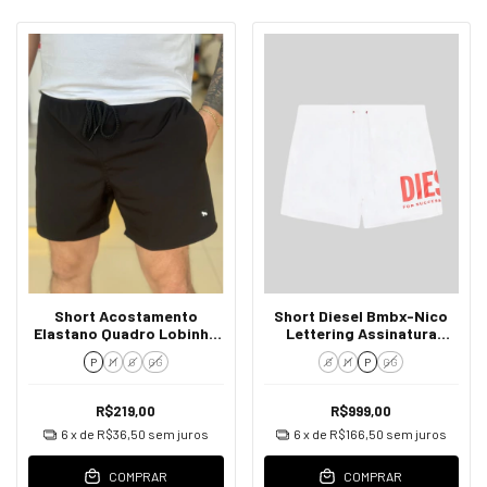
Short Acostamento
Short Diesel Bmbx-Nico
Elastano Quadro Lobinho
Lettering Assinatura
Emborrachado Masculino
Estampado Masculino
P
M
G
GG
G
M
P
GG
Preto
R$219,00
R$999,00
6
x de
R$36,50
sem juros
6
x de
R$166,50
sem juros
COMPRAR
COMPRAR