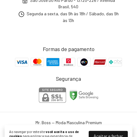
São José Do Rio Pardo - 13720-226 / Avenida
Brasil, 540
Segunda a sexta, das 9h às 18h / Sábado, das 9h
às 13h
Formas de pagamento
Segurança
Mr. Boss — Moda Masculina Premium
©2026. Mr. Boss - 27129390000150. Todos os direitos reservados.
Ao navegar por este site
você aceita o uso de
Aceitar e fechar
cookies
para agilizar a sua experiência de