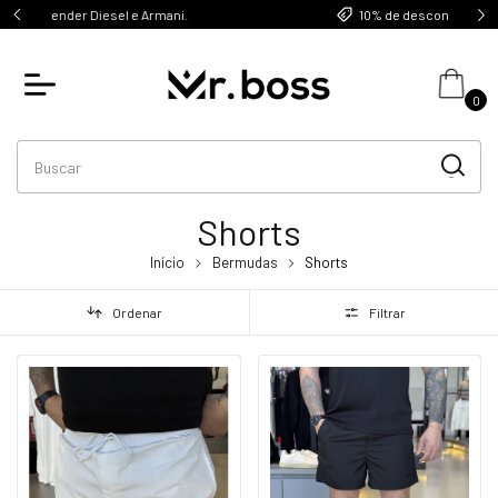
ani.
10% de desconto no PIX
0
Shorts
Início
Bermudas
Shorts
Ordenar
Filtrar