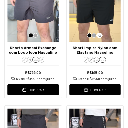
+2
Shorts Armani Exchange
Short Impire Nylon com
com Logo Icon Masculino
Elastano Masculino
G
M
GG
P
P
M
G
GG
R$799,00
R$195,00
6
x de
R$133,17
sem juros
6
x de
R$32,50
sem juros
COMPRAR
COMPRAR