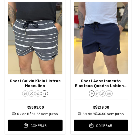
Short Calvin Klein Listras
Short Acostamento
Masculino
Elastano Quadro Lobinho
Emborrachado Masculino
38
40
42
+ 3
P
M
G
GG
Marinho
R$509,00
R$219,00
6
x de
R$84,83
sem juros
6
x de
R$36,50
sem juros
COMPRAR
COMPRAR