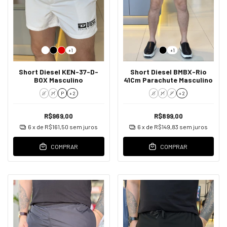
+1
+1
Short Diesel KEN-37-D-
Short Diesel BMBX-Rio
BOX Masculino
41Cm Parachute Masculino
G
M
P
+ 2
G
M
P
+ 2
R$969,00
R$899,00
6
x de
R$161,50
sem juros
6
x de
R$149,83
sem juros
COMPRAR
COMPRAR