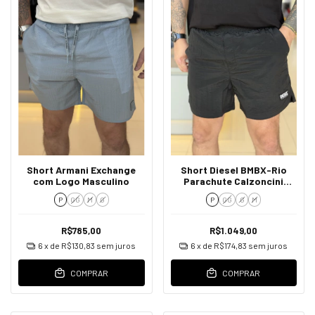
Short Armani Exchange
Short Diesel BMBX-Rio
com Logo Masculino
Parachute Calzoncini
Masculino
P
GG
M
G
P
GG
G
M
R$785,00
R$1.049,00
6
x de
R$130,83
sem juros
6
x de
R$174,83
sem juros
COMPRAR
COMPRAR