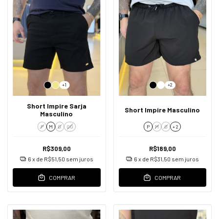
+1
+2
Short Impire Sarja
Short Impire Masculino
Masculino
P
M
G
GG
P
M
G
+ 2
R$309,00
R$189,00
6
x de
R$51,50
sem juros
6
x de
R$31,50
sem juros
COMPRAR
COMPRAR