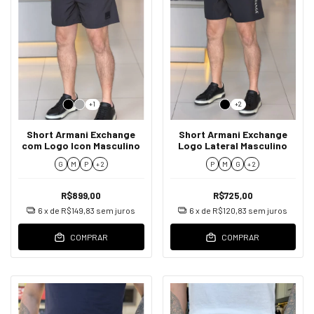
+1
+2
Short Armani Exchange
Short Armani Exchange
com Logo Icon Masculino
Logo Lateral Masculino
G
M
P
+ 2
P
M
G
+ 2
R$899,00
R$725,00
6
x de
R$149,83
sem juros
6
x de
R$120,83
sem juros
COMPRAR
COMPRAR