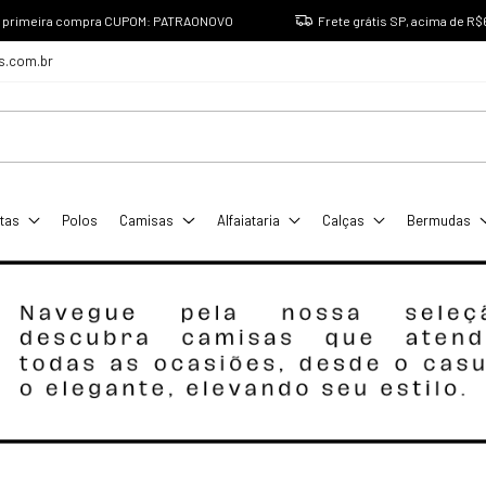
a primeira compra CUPOM: PATRAONOVO
Frete grátis SP, acima de R$
s.com.br
tas
Polos
Camisas
Alfaiataria
Calças
Bermudas