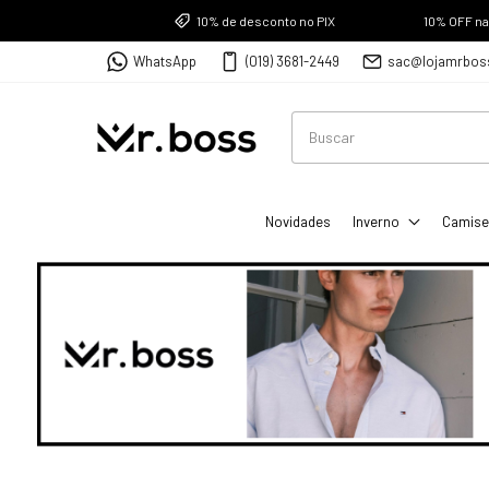
10% de desconto no PIX
10% OFF n
WhatsApp
(019) 3681-2449
sac@lojamrbos
Novidades
Inverno
Camise