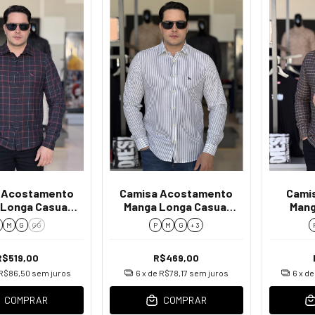
 Acostamento
Camisa Acostamento
Camis
Longa Casual
Manga Longa Casual
Mang
ez Masculino
Listrada Masculino
Xadr
M
G
GG
P
M
G
+ 3
R$519,00
R$469,00
R$86,50
sem juros
6
x de
R$78,17
sem juros
6
x d
COMPRAR
COMPRAR