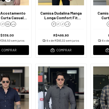
 Acostamento
Camisa Dudalina Manga
Camis
 Curta Casual
Longa Comfort Fit
Curt
asculino
Masculino
M
GG
+ 4
P
M
G
+ 3
R$339,00
R$499,90
R$56,50
sem juros
6
x de
R$83,32
sem juros
6
x d
COMPRAR
COMPRAR