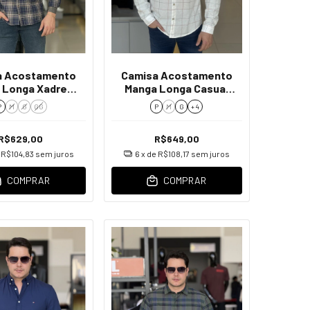
a Acostamento
Camisa Acostamento
 Longa Xadrez
Manga Longa Casual
Masculino
Xadrez Masculino
P
M
G
GG
P
M
G
+ 4
R$629,00
R$649,00
e
R$104,83
sem juros
6
x de
R$108,17
sem juros
COMPRAR
COMPRAR