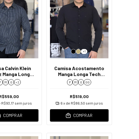
+1
a Calvin Klein
Camisa Acostamento
z Manga Longa
Manga Longa Tech
Fit Masculino
Masculino
P
M
G
+ 2
P
M
G
GG
R$559,00
R$519,00
e
R$93,17
sem juros
6
x de
R$86,50
sem juros
COMPRAR
COMPRAR