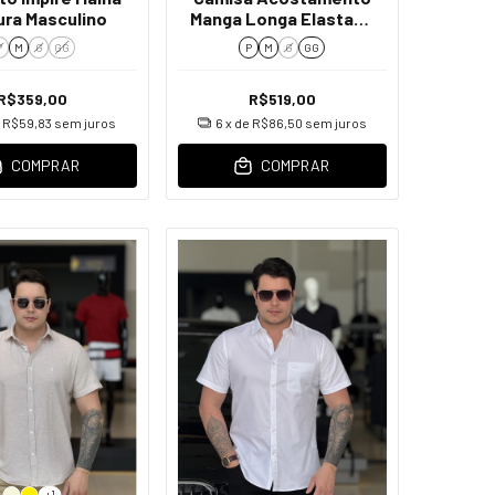
ura Masculino
Manga Longa Elastano
Masculino
P
M
G
GG
P
M
G
GG
R$359,00
R$519,00
e
R$59,83
sem juros
6
x de
R$86,50
sem juros
COMPRAR
COMPRAR
+1