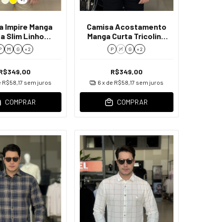
a Impire Manga
Camisa Acostamento
a Slim Linho
Manga Curta Tricoline
Masculino
Fio 50 Masculino
P
M
G
+ 2
P
M
G
+ 2
R$349,00
R$349,00
e
R$58,17
sem juros
6
x de
R$58,17
sem juros
COMPRAR
COMPRAR