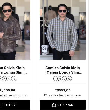
a Calvin Klein
Camisa Calvin klein
a Longa Slim
Manga Longa Slim
ez Masculino
Heather Masculino
P
M
G
+ 2
P
M
G
+ 2
R$609,00
R$559,00
e
R$101,50
sem juros
6
x de
R$93,17
sem juros
COMPRAR
COMPRAR