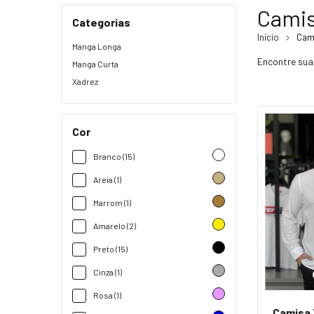
Cami
Categorias
Início
Cam
Manga Longa
Encontre sua
Manga Curta
Xadrez
Cor
Branco (15)
Areia (1)
Marrom (1)
Amarelo (2)
Preto (15)
Cinza (1)
Rosa (1)
Camisa 