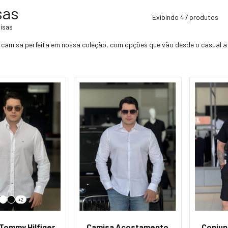
sas
Exibindo 47 produtos
isas
 camisa perfeita em nossa coleção, com opções que vão desde o casual até
+2
Tommy Hilfiger
Camisa Acostamento
Conjun