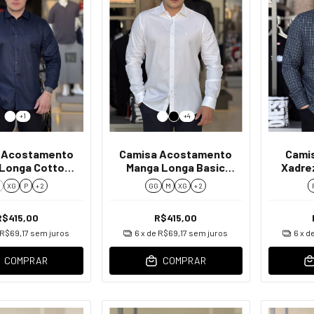
+1
+4
 Acostamento
Camisa Acostamento
Camis
Longa Cotton
Manga Longa Basic
Xadre
asculino
Tricoline Fio 50
Slim 
G
XG
P
+ 2
GG
M
XG
+ 2
Masculino
R$415,00
R$415,00
R$69,17
sem juros
6
x de
R$69,17
sem juros
6
x d
COMPRAR
COMPRAR