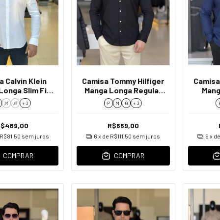
 Calvin Klein
Camisa Tommy Hilfiger
Camisa
Longa Slim Fit
Manga Longa Regular
Mang
ial Masculino
Fit Masculino
Dob
M
G
+ 3
P
M
G
+ 3
$489,00
R$669,00
R$81,50
sem juros
6
x de
R$111,50
sem juros
6
x d
COMPRAR
COMPRAR