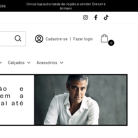
Única loja autorizada da região a vender Diesel e
699.
Armani.
Cadastre-se
|
Fazer login
0
Calçados
Acessórios