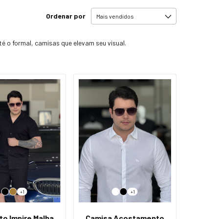
Ordenar por
 o formal, camisas que elevam seu visual.
+1
+1
to Impire Malha
Camisa Acostamento