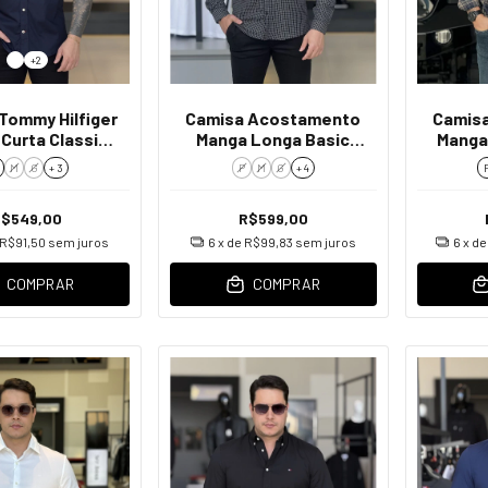
+2
Tommy Hilfiger
Camisa Acostamento
Camis
Curta Classic
Manga Longa Basic
Manga
in Masculino
Masculino
M
G
+ 3
P
M
G
+ 4
R$549,00
R$599,00
R$91,50
sem juros
6
x de
R$99,83
sem juros
6
x d
COMPRAR
COMPRAR