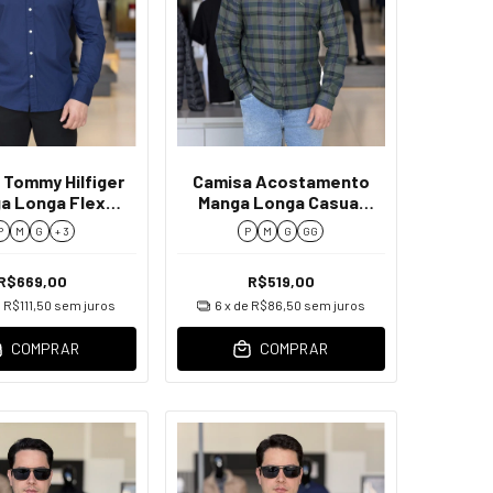
 Tommy Hilfiger
Camisa Acostamento
a Longa Flex
Manga Longa Casual
by Slim Fit
Xadrez Masculino
P
M
G
+ 3
P
M
G
GG
Masculino
R$669,00
R$519,00
e
R$111,50
sem juros
6
x de
R$86,50
sem juros
COMPRAR
COMPRAR