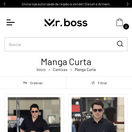
a autorizada da região a vender Diesel e Armani.
10% de 
0
Manga Curta
Início
Camisas
Manga Curta
Ordenar
Filtrar