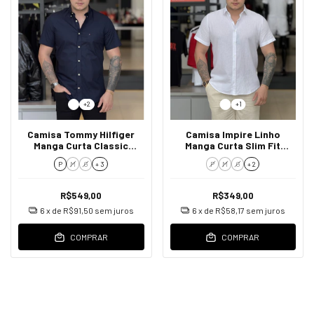
+2
+1
Camisa Tommy Hilfiger
Camisa Impire Linho
Manga Curta Classic
Manga Curta Slim Fit
Poplin Masculino
Masculino
P
M
G
+ 3
P
M
G
+ 2
R$549,00
R$349,00
6
x de
R$91,50
sem juros
6
x de
R$58,17
sem juros
COMPRAR
COMPRAR