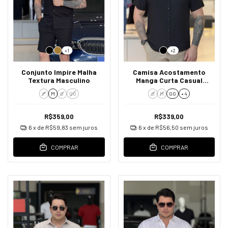
+1
+2
Conjunto Impire Malha
Camisa Acostamento
Textura Masculino
Manga Curta Casual
Masculino
P
M
G
GG
G
M
GG
+ 4
R$359,00
R$339,00
6
x de
R$59,83
sem juros
6
x de
R$56,50
sem juros
COMPRAR
COMPRAR