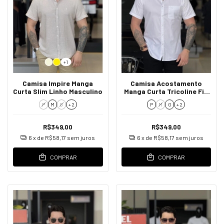
+1
Camisa Impire Manga
Camisa Acostamento
Curta Slim Linho Masculino
Manga Curta Tricoline Fio
50 Masculino
P
M
G
+ 2
P
M
G
+ 2
R$349,00
R$349,00
6
x de
R$58,17
sem juros
6
x de
R$58,17
sem juros
COMPRAR
COMPRAR