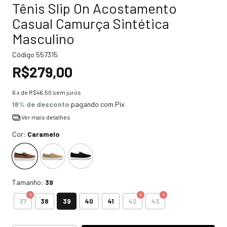
Tênis Slip On Acostamento
Casual Camurça Sintética
Masculino
Código
557315
R$279,00
6
x de
R$46,50
sem juros
16% de desconto
pagando com Pix
Ver mais detalhes
Cor:
Caramelo
Tamanho:
39
39
37
38
40
41
42
43