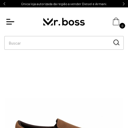
Única loja autorizada da região a vender Diesel e Armani.
0