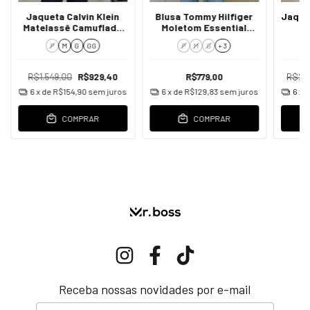
Jaqueta Calvin Klein
Blusa Tommy Hilfiger
Jaquet
Matelassê Camuflada
Moletom Essential
P
Masculina
Fleece Hoo Masculina
P
M
G
GG
P
M
G
+ 3
R$1.549,00
R$929,40
R$779,00
R$2.1
6
x de
R$154,90
sem juros
6
x de
R$129,83
sem juros
6
x 
COMPRAR
COMPRAR
Receba nossas novidades por e-mail