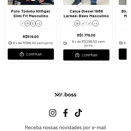
Polo Tommy Hilfiger
Calça Diesel 1986
Blus
Slim Fit Masculino
Larkee-Beex Masculino
Mol
Flee
P
M
G
+ 2
38
40
42
+ 4
R$1.779,00
R$519,00
6
x de
R$296,50
sem
6
x de
R$86,50
sem juros
6
x 
juros
COMPRAR
COMPRAR
Receba nossas novidades por e-mail