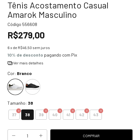
Tênis Acostamento Casual
Amarok Masculino
Código
556608
R$279,00
6
x de
R$46,50
sem juros
10% de desconto
pagando com Pix
Ver mais detalhes
Cor:
Branco
Tamanho:
38
38
37
39
40
41
42
43