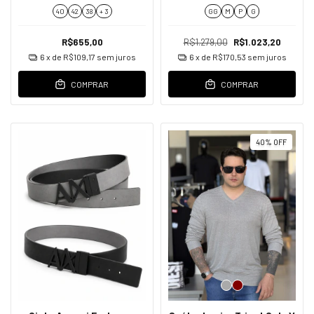
Masculino
40
42
38
+ 3
GG
M
P
G
R$655,00
R$1.279,00
R$1.023,20
6
x de
R$109,17
sem juros
6
x de
R$170,53
sem juros
COMPRAR
COMPRAR
40
%
OFF