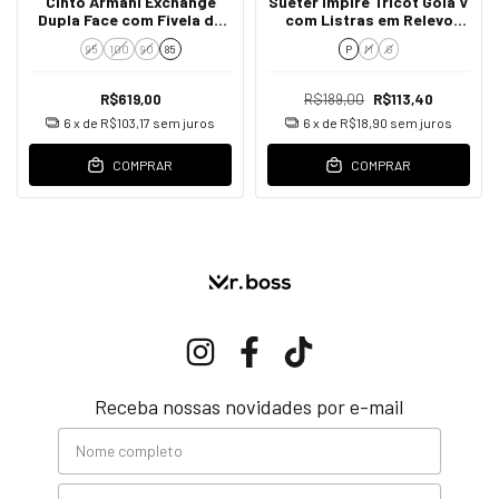
Cinto Armani Exchange
Suéter Impire Tricot Gola V
Dupla Face com Fivela de
com Listras em Relevo
Logo Masculino
Masculino
95
100
90
85
P
M
G
R$619,00
R$189,00
R$113,40
6
x de
R$103,17
sem juros
6
x de
R$18,90
sem juros
COMPRAR
COMPRAR
Receba nossas novidades por e-mail