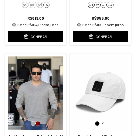
Logo Masculino
95
100
90
85
40
42
38
+ 3
R$619,00
R$655,00
6
x de
R$103,17
sem juros
6
x de
R$109,17
sem juros
COMPRAR
COMPRAR
+1