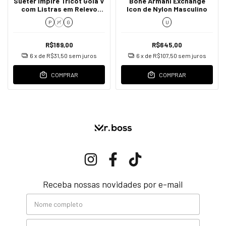
Suéter Impire Tricot Gola V
Boné Armani Exchange
com Listras em Relevo
Icon de Nylon Masculino
Masculino
P
M
G
U
R$189,00
R$645,00
6
x de
R$31,50
sem juros
6
x de
R$107,50
sem juros
COMPRAR
COMPRAR
Receba nossas novidades por e-mail