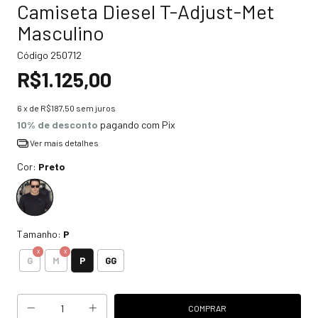
Camiseta Diesel T-Adjust-Met
Masculino
Código
250712
R$1.125,00
6
x de
R$187,50
sem juros
10% de desconto
pagando com Pix
Ver mais detalhes
Cor:
Preto
Tamanho:
P
P
G
M
GG