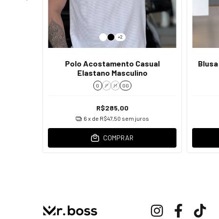
+2
ee-Beex
Polo Acostamento Casual
Blusa
Elastano Masculino
G
P
M
GG
R$285,00
ros
6
x de
R$47,50
sem juros
COMPRAR