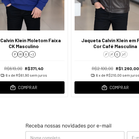
 Calvin Klein Moletom Faixa
Jaqueta Calvin Klein em 
CK Masculino
Cor Café Masculina
P
M
G
+ 2
P
M
G
GG
R$619,00
R$371,40
R$2.100,00
R$1.260,00
6
x de
R$61,90
sem juros
6
x de
R$210,00
sem juro
COMPRAR
COMPRAR
Receba nossas novidades por e-mail