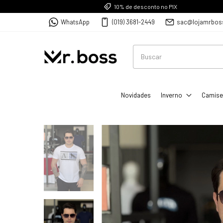
10% de desconto no PIX
WhatsApp
(019) 3681-2449
sac@lojamrbos
Novidades
Inverno
Camise