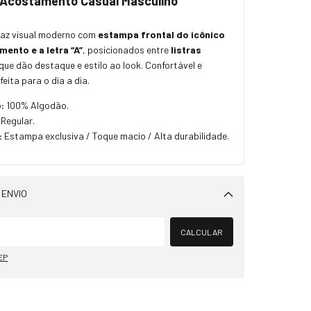
Acostamento Casual Masculino
raz visual moderno com
estampa frontal do icônico
ento e a letra “A”
, posicionados entre
listras
que dão destaque e estilo ao look. Confortável e
rfeita para o dia a dia.
:
100% Algodão.
Regular.
:
Estampa exclusiva / Toque macio / Alta durabilidade.
 ENVIO
Alterar CEP
CALCULAR
EP