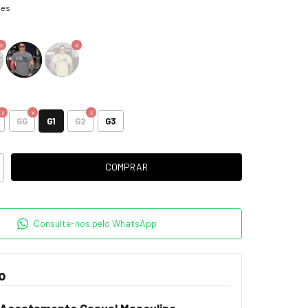
hes
G1
GG
G2
G3
Consulte-nos pelo WhatsApp
o