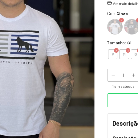
Ver mais detal
Cor:
Cinza
Tamanho:
G1
P
M
G
1
em estoque
Descriçã