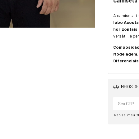
Camiseta 
A camiseta t
lobo Acostam
horizontais
versátil, é pe
Composição
Modelagem:
Diferenciais
MEIOS DE
Não sei meu C