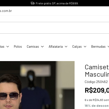
Frete grátis SP, acima de R$699.
s.com.br
tas
Polos
Camisas
Alfaiataria
Calças
Bermudas
Camiset
Masculi
Código
250462
R$209,
6
x de
R$34,83
sem
16% de descon