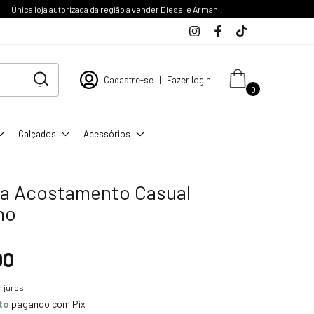
Única loja autorizada da região a vender Diesel e Armani.
Cadastre-se
|
Fazer login
0
Calçados
Acessórios
a Acostamento Casual
no
00
 juros
to
pagando com Pix