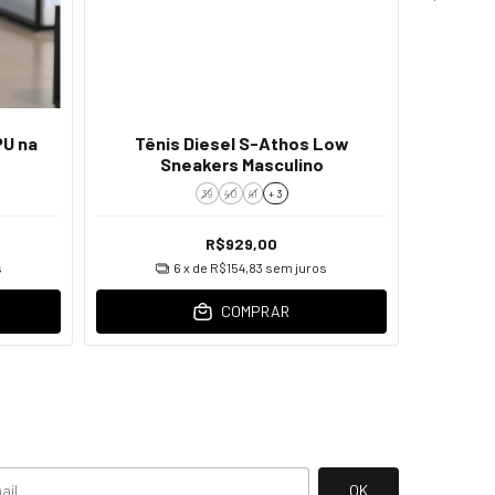
PU na
Tênis Diesel S-Athos Low
Camiset
Sneakers Masculino
39
40
41
+ 3
R$929,00
s
6
x de
R$154,83
sem juros
COMPRAR