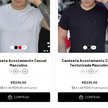
+1
+2
seta Acostamento Casual
Camiseta Acostamento C
Masculino
Texturizada Masculin
P
M
G
GG
G
P
M
GG
R$239,00
R$235,00
6
x de
R$39,83
sem juros
6
x de
R$39,17
sem juros
COMPRAR
COMPRAR