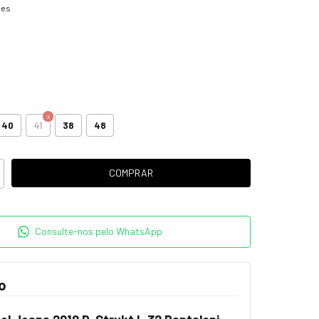
hes
40
41
38
48
Consulte-nos pelo WhatsApp
o