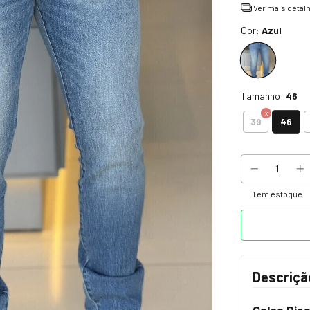
Ver mais detal
Cor:
Azul
Tamanho:
46
46
39
1
em estoque
Descriçã