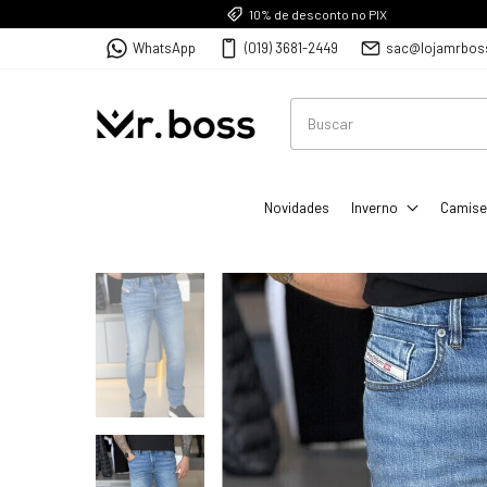
10% de desconto no PIX
WhatsApp
(019) 3681-2449
sac@lojamrbos
Novidades
Inverno
Camise