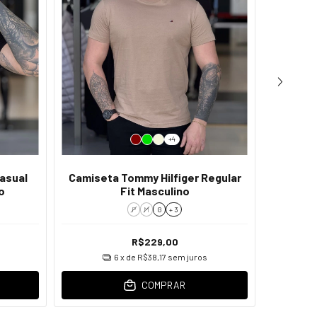
+4
asual
Camiseta Tommy Hilfiger Regular
Jaquet
o
Fit Masculino
C
P
M
G
+ 3
R$229,00
6
x de
R$38,17
sem juros
COMPRAR