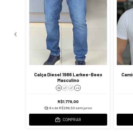
Casual
Calça Diesel 1986 Larkee-Beex
Cami
Masculino
38
40
42
+ 4
R$1.779,00
os
6
x de
R$296,50
sem juros
COMPRAR