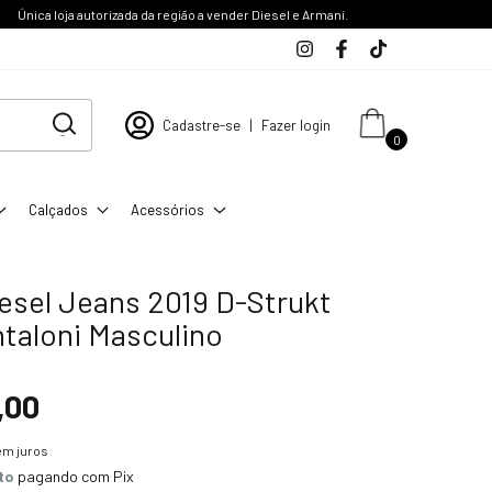
Única loja autorizada da região a vender Diesel e Armani.
Cadastre-se
|
Fazer login
0
Calçados
Acessórios
iesel Jeans 2019 D-Strukt
ntaloni Masculino
,00
em juros
to
pagando com Pix