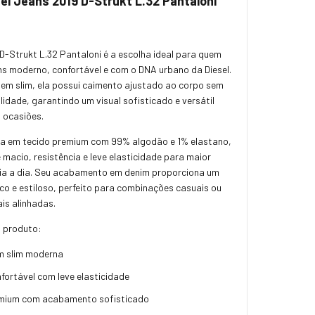
sel Jeans 2019 D-Strukt L.32 Pantaloni
 D-Strukt L.32 Pantaloni
é a escolha ideal para quem
s moderno, confortável e com o DNA urbano da Diesel.
m slim, ela possui caimento ajustado ao corpo sem
lidade, garantindo um visual sofisticado e versátil
 ocasiões.
a em tecido premium com 99% algodão e 1% elastano,
 macio, resistência e leve elasticidade para maior
dia a dia. Seu acabamento em denim proporciona um
ico e estiloso, perfeito para combinações casuais ou
is alinhadas.
 produto:
 slim moderna
fortável com leve elasticidade
mium com acabamento sofisticado