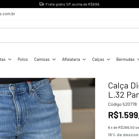
Frete grátis SP, acima de R$699.
s.com.br
tas
Polos
Camisas
Alfaiataria
Calças
Bermudas
Calça D
L.32 Pa
Código
520778
R$1.599
6
x de
R$266,50
s
16% de descon