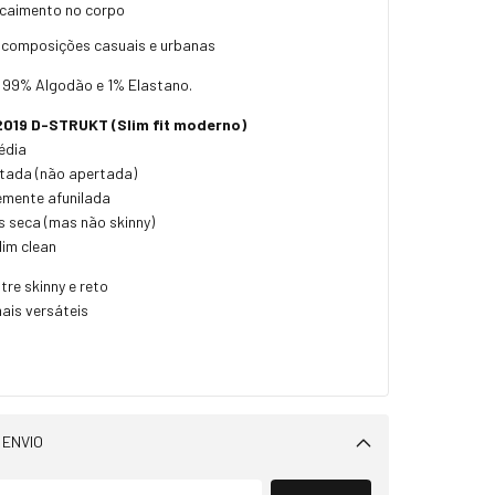
 caimento no corpo
a composições casuais e urbanas
99% Algodão e 1% Elastano.
2019 D-STRUKT (Slim fit moderno)
édia
tada (não apertada)
emente afunilada
s seca (mas não skinny)
lim clean
tre skinny e reto
ais versáteis
 ENVIO
Alterar CEP