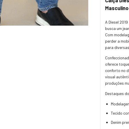
Calça Die
Masculino
A
Diesel 2019
busca um jean
Com modelage
perder a mobi
para diversas
Confeccionad
oferece toque
conforto no 
visual autênt
produções ma
Destaques do
Modelagem
Tecido con
Denim pre