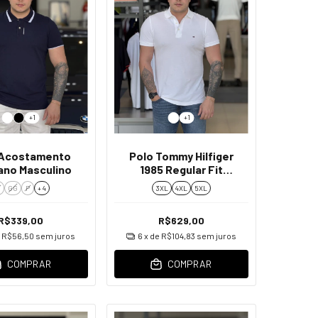
+1
+1
 Acostamento
Polo Tommy Hilfiger
ano Masculino
1985 Regular Fit
Masculino
M
GG
P
+ 4
3XL
4XL
5XL
R$339,00
R$629,00
e
R$56,50
sem juros
6
x de
R$104,83
sem juros
COMPRAR
COMPRAR