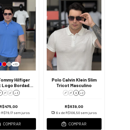
+10
Tommy Hilfiger
Polo Calvin Klein Slim
it Logo Bordado
Tricot Masculino
Masculino
P
M
G
+ 3
P
M
G
+ 2
R$475,00
R$639,00
e
R$79,17
sem juros
6
x de
R$106,50
sem juros
COMPRAR
COMPRAR