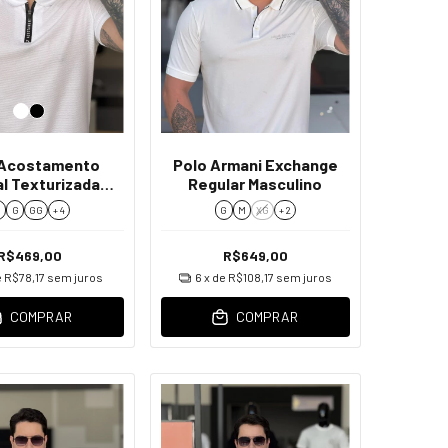
 Acostamento
Polo Armani Exchange
l Texturizada
Regular Masculino
Masculino
M
G
GG
+ 4
G
M
XG
+ 2
R$469,00
R$649,00
e
R$78,17
sem juros
6
x de
R$108,17
sem juros
COMPRAR
COMPRAR