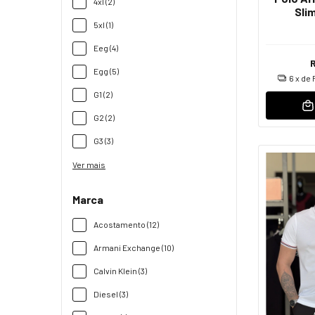
4xl (2)
Sli
5xl (1)
Eeg (4)
Egg (5)
6
x de
G1 (2)
G2 (2)
G3 (3)
Ver mais
Marca
Acostamento (12)
Armani Exchange (10)
Calvin Klein (3)
Diesel (3)