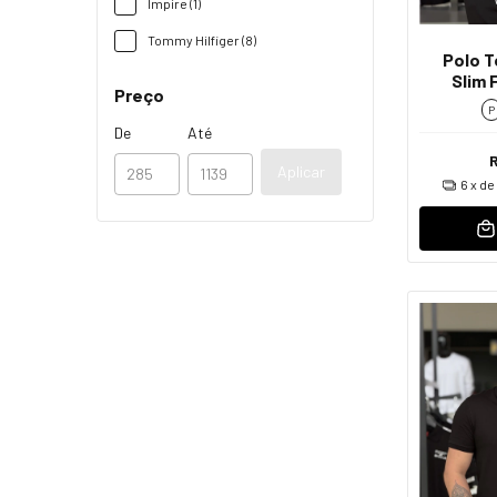
Impire (1)
Tommy Hilfiger (8)
Polo T
Slim 
Preço
P
De
Até
Aplicar
6
x de