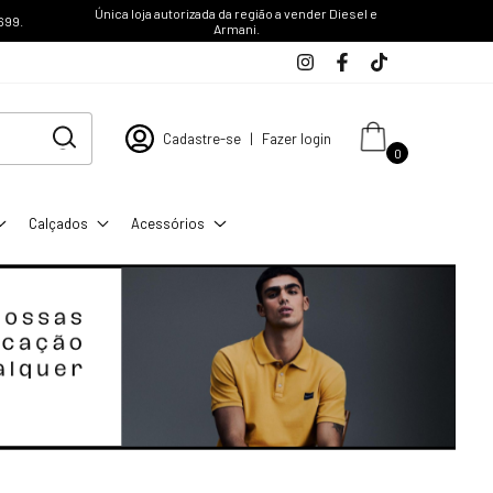
Única loja autorizada da região a vender Diesel e
699.
Armani.
Cadastre-se
|
Fazer login
0
Calçados
Acessórios