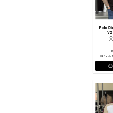
Polo Di
V2
G
6
x de