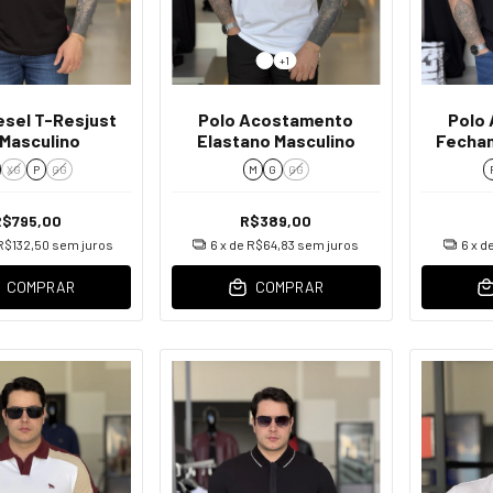
+1
esel T-Resjust
Polo Acostamento
Polo
 Masculino
Elastano Masculino
Fecham
Elast
XG
P
GG
M
G
GG
R$795,00
R$389,00
R$132,50
sem juros
6
x de
R$64,83
sem juros
6
x d
COMPRAR
COMPRAR