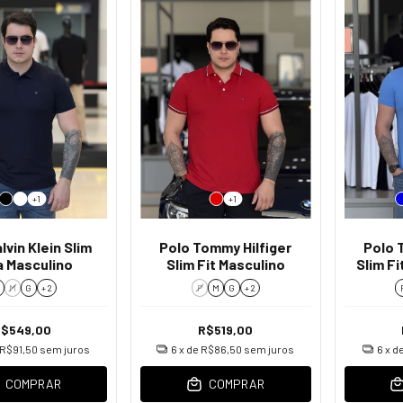
+1
+1
lvin Klein Slim
Polo Tommy Hilfiger
Polo 
a Masculino
Slim Fit Masculino
Slim F
M
G
+ 2
P
M
G
+ 2
R$549,00
R$519,00
R$91,50
sem juros
6
x de
R$86,50
sem juros
6
x d
COMPRAR
COMPRAR