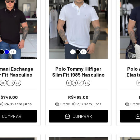
+3
+1
mani Exchange
Polo Tommy Hilfiger
Polo
 Fit Masculino
Slim Fit 1985 Masculino
Elast
XG
GG
+ 2
P
M
G
+ 3
R$749,00
R$499,00
R$124,83
sem juros
6
x de
R$83,17
sem juros
6
x d
COMPRAR
COMPRAR