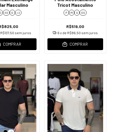
lar Masculino
Tricot Masculino
G
XG
G
+ 2
P
M
G
GG
R$825,00
R$519,00
e
R$137,50
sem juros
6
x de
R$86,50
sem juros
COMPRAR
COMPRAR
+1