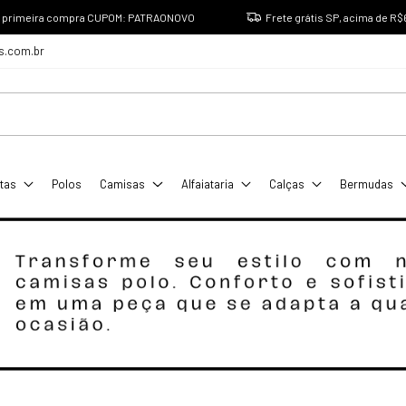
a primeira compra CUPOM: PATRAONOVO
Frete grátis SP, acima de R$
s.com.br
tas
Polos
Camisas
Alfaiataria
Calças
Bermudas