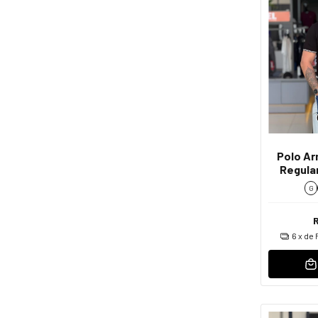
Polo Ar
Regular
G
6
x de