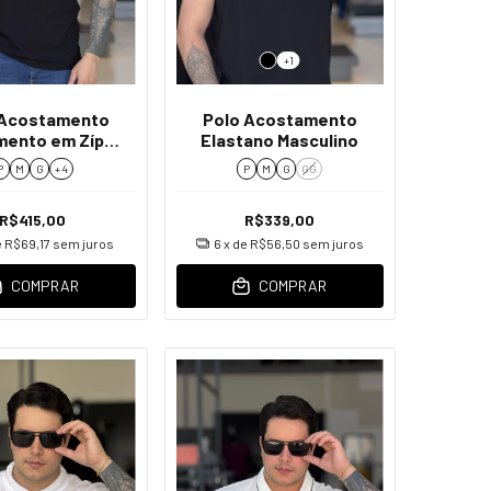
+1
 Acostamento
Polo Acostamento
ento em Zíper
Elastano Masculino
ano Masculino
P
M
G
+ 4
P
M
G
GG
R$415,00
R$339,00
e
R$69,17
sem juros
6
x de
R$56,50
sem juros
COMPRAR
COMPRAR