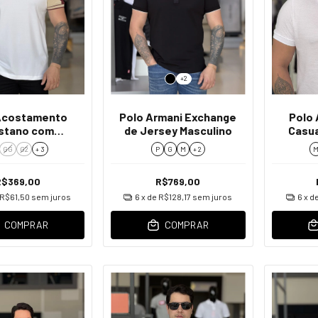
+2
Acostamento
Polo Armani Exchange
Polo
stano com
de Jersey Masculino
Casua
es Masculino
GG
G2
+ 3
P
G
M
+ 2
R$369,00
R$769,00
R$61,50
sem juros
6
x de
R$128,17
sem juros
6
x d
COMPRAR
COMPRAR