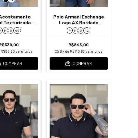
 Acostamento
Polo Armani Exchange
l Texturizada
Logo AX Bordado
tões Masculino
Masculino
P
M
G
GG
P
M
G
+ 2
R$339,00
R$845,00
e
R$56,50
sem juros
6
x de
R$140,83
sem juros
COMPRAR
COMPRAR