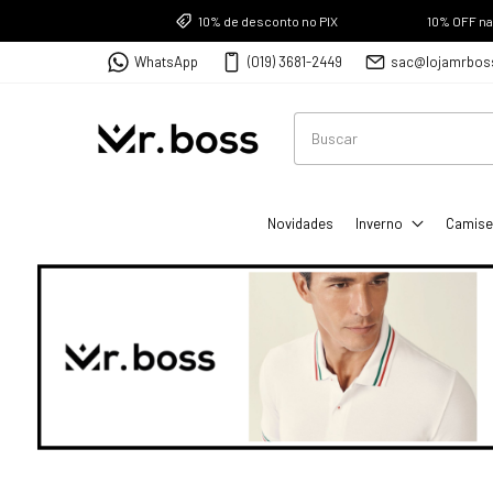
10% de desconto no PIX
10% OFF n
WhatsApp
(019) 3681-2449
sac@lojamrbos
Novidades
Inverno
Camise