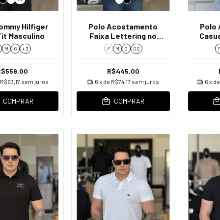
ommy Hilfiger
Polo Acostamento
Polo
Fit Masculino
Faixa Lettering no
Casua
Ombro Masculino
com Bo
M
G
+ 3
P
M
G
GG
R$559,00
R$445,00
R$93,17
sem juros
6
x de
R$74,17
sem juros
6
x d
COMPRAR
COMPRAR