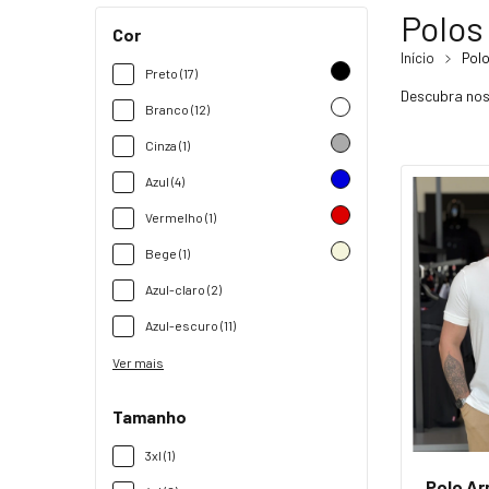
Polos
Cor
Início
Pol
Preto (17)
Descubra noss
Branco (12)
Cinza (1)
Azul (4)
Vermelho (1)
Bege (1)
Azul-claro (2)
Azul-escuro (11)
Ver mais
Tamanho
3xl (1)
Polo Ar