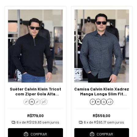
Suéter Calvin Klein Tricot
Camisa Calvin Klein Xadrez
com Zíper Gola Alta
Manga Longa Slim Fit
Mascuilino
Masculino
P
M
G
GG
P
M
G
+ 2
R$779,00
R$559,00
6
x de
R$129,83
sem juros
6
x de
R$93,17
sem juros
COMPRAR
COMPRAR