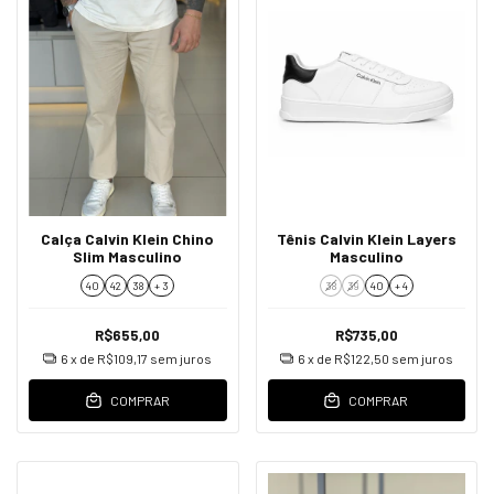
Calça Calvin Klein Chino
Tênis Calvin Klein Layers
Slim Masculino
Masculino
40
42
38
+ 3
38
39
40
+ 4
R$655,00
R$735,00
6
x de
R$109,17
sem juros
6
x de
R$122,50
sem juros
COMPRAR
COMPRAR