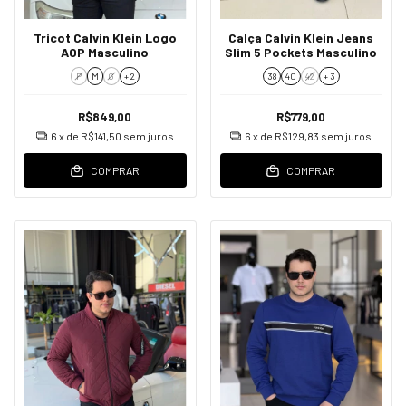
Tricot Calvin Klein Logo
Calça Calvin Klein Jeans
AOP Masculino
Slim 5 Pockets Masculino
P
M
G
+ 2
38
40
42
+ 3
R$849,00
R$779,00
6
x de
R$141,50
sem juros
6
x de
R$129,83
sem juros
COMPRAR
COMPRAR