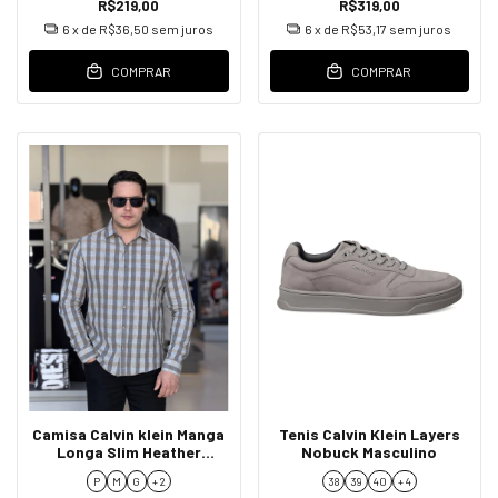
R$219,00
R$319,00
6
x de
R$36,50
sem juros
6
x de
R$53,17
sem juros
COMPRAR
COMPRAR
Camisa Calvin klein Manga
Tenis Calvin Klein Layers
Longa Slim Heather
Nobuck Masculino
Masculino
P
M
G
+ 2
38
39
40
+ 4