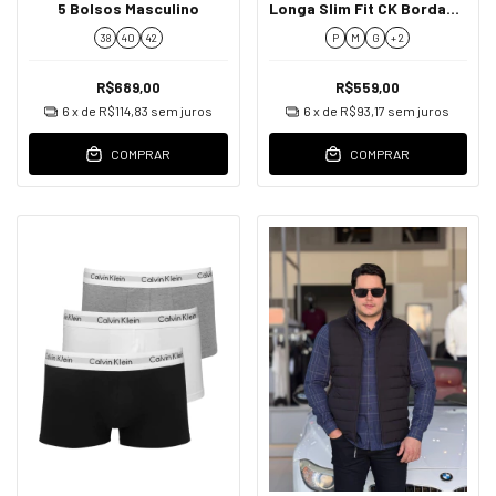
5 Bolsos Masculino
Longa Slim Fit CK Bordado
Masculino
38
40
42
P
M
G
+ 2
R$689,00
R$559,00
6
x de
R$114,83
sem juros
6
x de
R$93,17
sem juros
COMPRAR
COMPRAR