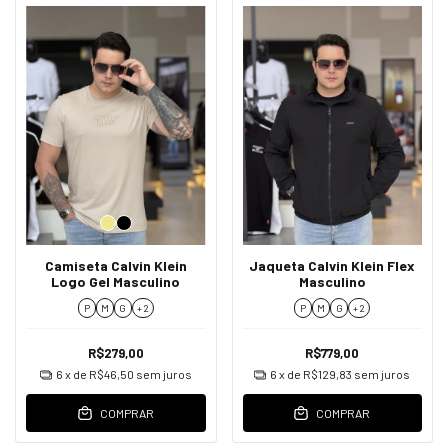
Camiseta Calvin Klein
Jaqueta Calvin Klein Flex
Logo Gel Masculino
Masculino
P
M
G
+ 2
P
M
G
+ 2
R$279,00
R$779,00
6
x de
R$46,50
sem juros
6
x de
R$129,83
sem juros
COMPRAR
COMPRAR