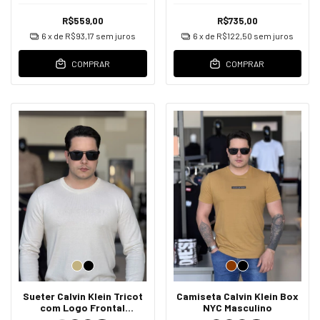
R$559,00
R$735,00
6
x de
R$93,17
sem juros
6
x de
R$122,50
sem juros
COMPRAR
COMPRAR
Sueter Calvin Klein Tricot
Camiseta Calvin Klein Box
com Logo Frontal
NYC Masculino
Masculino