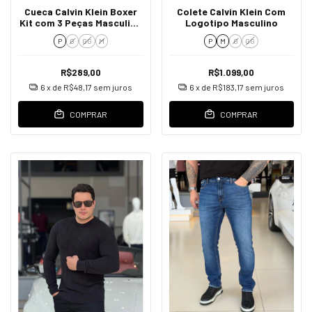
Cueca Calvin Klein Boxer
Colete Calvin Klein Com
Kit com 3 Peças Masculino
Logotipo Masculino
Preto / Branco e Cinza
P
G
GG
M
P
M
G
GG
R$289,00
R$1.099,00
6
x de
R$48,17
sem juros
6
x de
R$183,17
sem juros
COMPRAR
COMPRAR