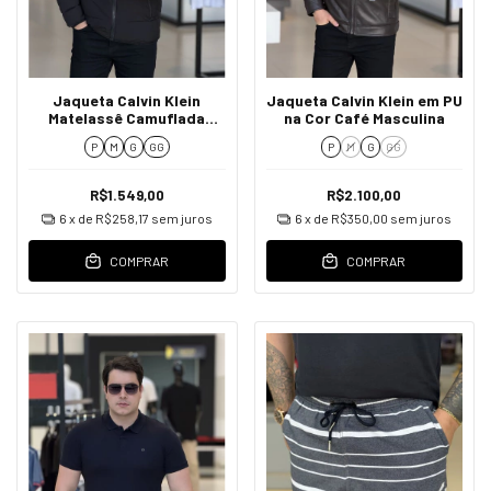
Jaqueta Calvin Klein
Jaqueta Calvin Klein em PU
Matelassê Camuflada
na Cor Café Masculina
Masculina
P
M
G
GG
P
M
G
GG
R$1.549,00
R$2.100,00
6
x de
R$258,17
sem juros
6
x de
R$350,00
sem juros
COMPRAR
COMPRAR