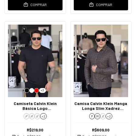
COMPRAR
COMPRAR
+3
Camiseta Calvin Klein
Camisa Calvin Klein Manga
Básica Logo
Longa Slim Xadrez
Emborrachado Masculino
Masculino
P
M
G
+ 2
P
M
G
+ 2
R$219,00
R$609,00