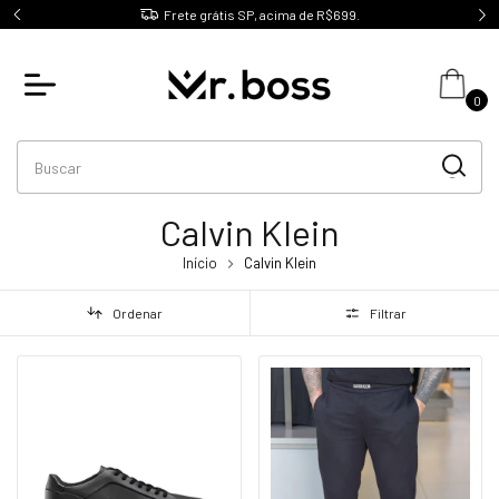
O
Frete grátis SP, acima de R$699.
Úni
0
Calvin Klein
Início
Calvin Klein
Ordenar
Filtrar