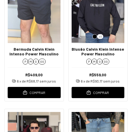
+1
Bermuda Calvin Klein
Blusão Calvin Klein Intense
Intenso Power Masculino
Power Masculino
P
M
G
GG
P
M
G
GG
R$409,00
R$559,00
6
x de
R$68,17
sem juros
6
x de
R$93,17
sem juros
COMPRAR
COMPRAR