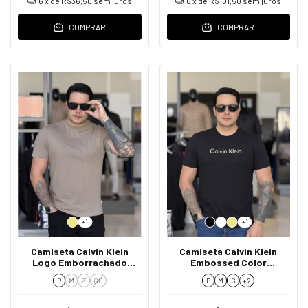
6
x de
R$36,50
sem juros
6
x de
R$101,50
sem juros
COMPRAR
COMPRAR
+1
+1
Camiseta Calvin Klein
Camiseta Calvin Klein
Logo Emborrachado
Embossed Color
Masculino
Masculino
P
M
G
GG
P
M
G
+ 2