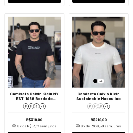
+4
Camiseta Calvin Klein NY
Camiseta Calvin Klein
EST. 1968 Bordado
Sustainable Masculino
Masculino
P
M
G
+ 2
P
M
G
+ 2
R$319,00
R$219,00
6
x de
R$53,17
sem juros
6
x de
R$36,50
sem juros