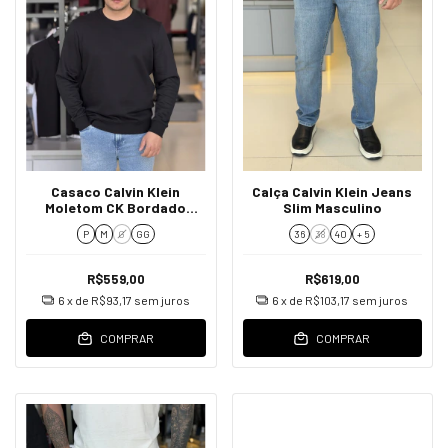
Casaco Calvin Klein
Calça Calvin Klein Jeans
Moletom CK Bordado
Slim Masculino
Masculino
P
M
G
GG
36
38
40
+ 5
R$559,00
R$619,00
6
x de
R$93,17
sem juros
6
x de
R$103,17
sem juros
COMPRAR
COMPRAR