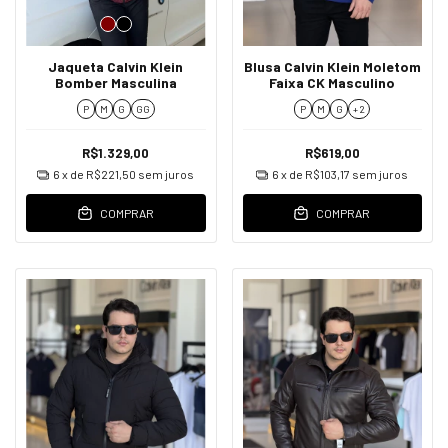
Jaqueta Calvin Klein
Blusa Calvin Klein Moletom
Bomber Masculina
Faixa CK Masculino
P
M
G
GG
P
M
G
+ 2
R$1.329,00
R$619,00
6
x de
R$221,50
sem juros
6
x de
R$103,17
sem juros
COMPRAR
COMPRAR