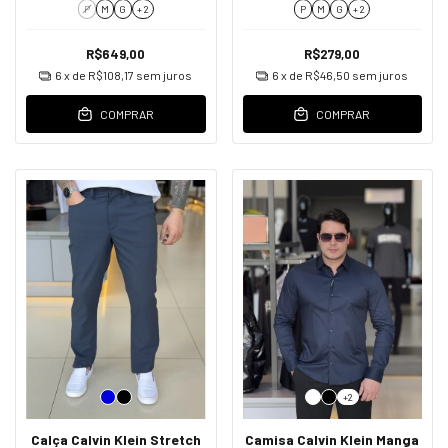
P
M
G
+ 2
P
M
G
+ 2
R$649,00
R$279,00
6
x de
R$108,17
sem juros
6
x de
R$46,50
sem juros
COMPRAR
COMPRAR
+2
Calça Calvin Klein Stretch
Camisa Calvin Klein Manga