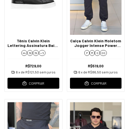
Tênis Calvin Klein
Calça Calvin Klein Moletom
Lettering Assinatura Baixo
Jogger Intense Power
Relevo na Lateral
Masculino
44
38
39
+ 5
P
M
G
GG
Masculino
R$729,00
R$519,00
6
x de
R$121,50
sem juros
6
x de
R$86,50
sem juros
COMPRAR
COMPRAR