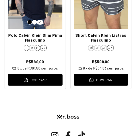
+1
Polo Calvin Klein Slim Pima
Short Calvin Klein Listras
Masculino
Masculino
P
M
G
+ 2
38
40
42
+ 3
R$549,00
R$509,00
6
x de
R$91,50
sem juros
6
x de
R$84,83
sem juros
COMPRAR
COMPRAR